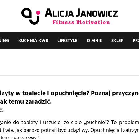
NING
KUCHNIA KWB
LIFESTYLE
O MNIE
SKLEP
PR
izyty w toalecie i opuchnięcia? Poznaj przyczyn
jak temu zaradzić.
25
ganie do toalety i uczucie, że ciało „puchnie”? To problem
t i wie, jak bardzo potrafi być uciążliwy. Opuchnięcia i zatr
mie mogą wpływać…