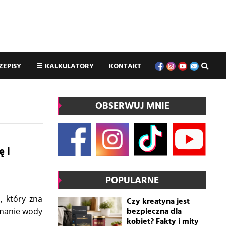
ZEPISY
☰
KALKULATORY
KONTAKT
OBSERWUJ MNIE
ę i
POPULARNE
, który zna
Czy kreatyna jest
bezpieczna dla
zymanie wody
kobiet? Fakty i mity