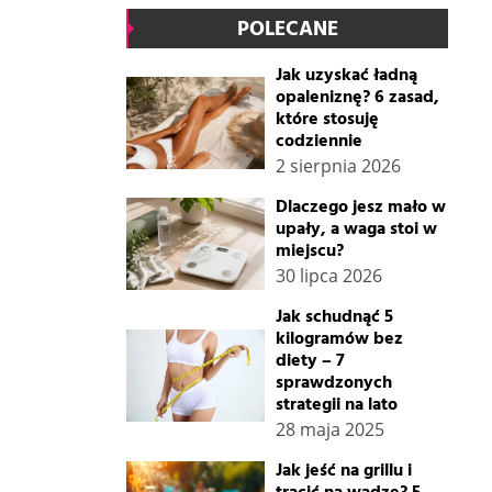
POLECANE
Jak uzyskać ładną
opaleniznę? 6 zasad,
które stosuję
codziennie
2 sierpnia 2026
Dlaczego jesz mało w
upały, a waga stoi w
miejscu?
30 lipca 2026
Jak schudnąć 5
kilogramów bez
diety – 7
sprawdzonych
strategii na lato
28 maja 2025
Jak jeść na grillu i