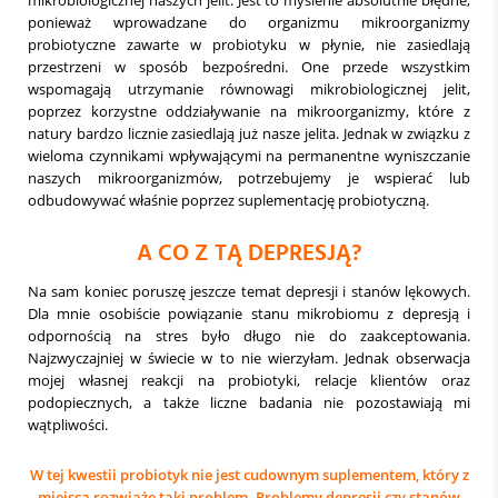
mikrobiologicznej naszych jelit. Jest to myślenie absolutnie błędne,
ponieważ wprowadzane do organizmu mikroorganizmy
probiotyczne zawarte w probiotyku w płynie, nie zasiedlają
przestrzeni w sposób bezpośredni. One przede wszystkim
wspomagają utrzymanie równowagi mikrobiologicznej jelit,
poprzez korzystne oddziaływanie na mikroorganizmy, które z
natury bardzo licznie zasiedlają już nasze jelita. Jednak w związku z
wieloma czynnikami wpływającymi na permanentne wyniszczanie
naszych mikroorganizmów, potrzebujemy je wspierać lub
odbudowywać właśnie poprzez suplementację probiotyczną.
A CO Z TĄ DEPRESJĄ?
Na sam koniec poruszę jeszcze temat depresji i stanów lękowych.
Dla mnie osobiście powiązanie stanu mikrobiomu z depresją i
odpornością na stres było długo nie do zaakceptowania.
Najzwyczajniej w świecie w to nie wierzyłam. Jednak obserwacja
mojej własnej reakcji na probiotyki, relacje klientów oraz
podopiecznych, a także liczne badania nie pozostawiają mi
wątpliwości.
W tej kwestii probiotyk nie jest cudownym suplementem, który z
miejsca rozwiąże taki problem. Problemy depresji czy stanów