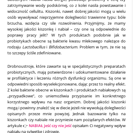
zatrzymywanie wody podskórnej, co z kolei nasila powstawanie i
widoczność cellulitu. Kiszonki, nawet dobrej jakości mogą u wielu
osób wywoływać nieprzyjemne dolegliwości trawienne typu: bóle
brzucha, wzdęcia czy sile rozwolnienia. Przyjmijmy, że mamy
wysokiej jakości kiszonkę i nabiał – czy one są odpowiednie do
poprawy pracy jelit? W tych produktach podobnie jak w
probiotykach obecne są bakterie kwasu mlekowego należące do
rodzaju
Lactobacillus
i
Bifidobacterium
. Problem w tym, że nie są
to szczepy ściśle zdefiniowane.
Drobnoustroje, które zawarte są w specjalistycznych preparatach
probiotycznych, mają potwierdzone i udokumentowane działanie
w profilaktyce i leczeniu różnych dysfunkcji organizmu. Są one w
odpowiedni sposób wyselekcjonowane, dając przez to realny efekt.
Z kolei bakterie obecne w kiszonkach i produktach nabiałowych są
„przypadkowe”, co uniemożliwia przypisanie im konkretnego
korzystnego wpływu na nasz organizm. Dobrej jakości kiszonki
mogą i powinny znaleźć się w diecie jeżeli nie wywołują dolegliwości
opisanych przeze mnie powyżej. Jednak bazowanie tylko na
kiszonkach czy nabiale nie przyniesie nam pożądanych efektów. W
artykule 👉
NABIAŁ jeść czy nie jeść
opisałam Ci negatywny wpływ
nabiału na sylwetkę i zdrowie.