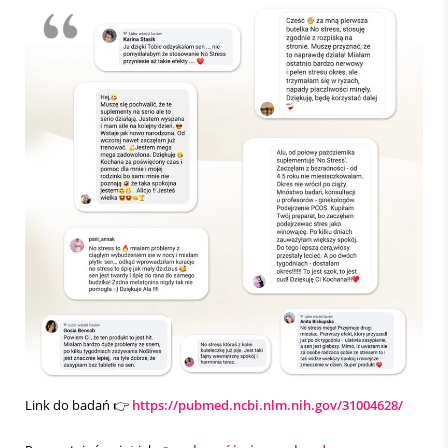
Link do badań 👉
https://pubmed.ncbi.nlm.nih.gov/31004628/