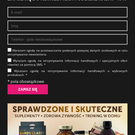
Wyrażam zgodę na prze­twa­rza­nie po­da­nych powyżej danych osobowych w celu
otrzy­my­wa­nia new­slet­tera.​​​​​​​
Wyrażam zgodę na otrzy­my­wa­nie in­for­ma­cji han­dlo­wych i specjalnych ofert
również za pomocą SMS.​​​​​​​ *
Wyrażam zgodę na otrzy­my­wa­nie in­for­ma­cji han­dlo­wych o wybranych
produktach.​​​​​​​ *
* pola obowiązkowe