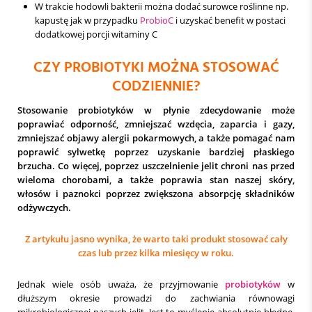
W trakcie hodowli bakterii można dodać surowce roślinne np.
kapustę jak w przypadku
ProbioC
i uzyskać benefit w postaci
dodatkowej porcji witaminy C
CZY PROBIOTYKI MOŻNA STOSOWAĆ
CODZIENNIE?
Stosowanie probiotyków w płynie zdecydowanie może
poprawiać odporność, zmniejszać wzdęcia, zaparcia i gazy,
zmniejszać objawy alergii pokarmowych, a także pomagać nam
poprawić sylwetkę poprzez uzyskanie bardziej płaskiego
brzucha. Co więcej, poprzez uszczelnienie jelit chroni nas przed
wieloma chorobami, a także poprawia stan naszej skóry,
włosów i paznokci poprzez zwiększona absorpcję składników
odżywczych.
Z artykułu jasno wynika, że warto taki produkt stosować cały
czas lub przez kilka miesięcy w roku.
Jednak wiele osób uważa, że przyjmowanie
probiotyków
w
dłuższym okresie prowadzi do zachwiania równowagi