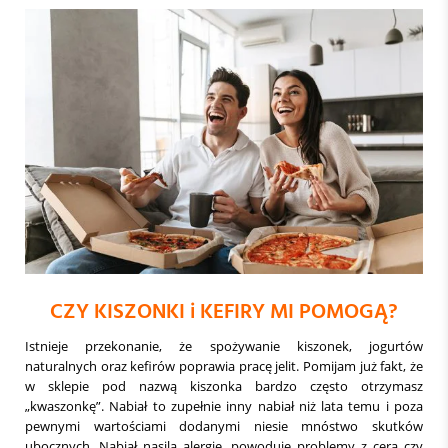
CZY KISZONKI i KEFIRY MI POMOGĄ?
Istnieje przekonanie, że spożywanie kiszonek, jogurtów
naturalnych oraz kefirów poprawia pracę jelit. Pomijam już fakt, że
w sklepie pod nazwą kiszonka bardzo często otrzymasz
„kwaszonkę”. Nabiał to zupełnie inny nabiał niż lata temu i poza
pewnymi wartościami dodanymi niesie mnóstwo skutków
ubocznych. Nabiał nasila alergie, powoduje problemy z cerą czy