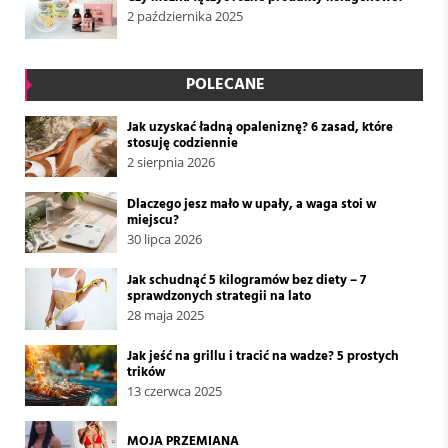
2 października 2025
POLECANE
Jak uzyskać ładną opaleniznę? 6 zasad, które
stosuję codziennie
2 sierpnia 2026
Dlaczego jesz mało w upały, a waga stoi w
miejscu?
30 lipca 2026
Jak schudnąć 5 kilogramów bez diety – 7
sprawdzonych strategii na lato
28 maja 2025
Jak jeść na grillu i tracić na wadze? 5 prostych
trików
13 czerwca 2025
MOJA PRZEMIANA