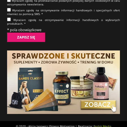
Wyrażam zgodę na prze­twa­rza­nie po­da­nych powyżej danych osobowych w celu
otrzy­my­wa­nia new­slet­tera.​​​​​​​
Wyrażam zgodę na otrzy­my­wa­nie in­for­ma­cji han­dlo­wych i specjalnych ofert
również za pomocą SMS.​​​​​​​ *
Wyrażam zgodę na otrzy­my­wa­nie in­for­ma­cji han­dlo­wych o wybranych
produktach.​​​​​​​ *
* pola obowiązkowe
© 2020 - Alicja Janowicz Fitness Motivation | Realizacja:
Borbis Media