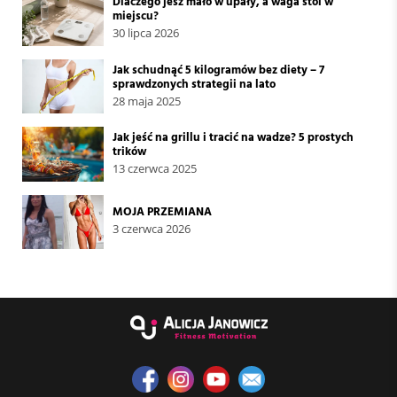
Dlaczego jesz mało w upały, a waga stoi w
miejscu?
30 lipca 2026
Jak schudnąć 5 kilogramów bez diety – 7
sprawdzonych strategii na lato
28 maja 2025
Jak jeść na grillu i tracić na wadze? 5 prostych
trików
13 czerwca 2025
MOJA PRZEMIANA
3 czerwca 2026