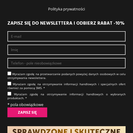
Polityka prywatności
ZAPISZ SIĘ DO NEWSLETTERA I ODBIERZ RABAT -10%
Wyrażam zgodę na prze­twa­rza­nie po­da­nych powyżej danych osobowych w celu
otrzy­my­wa­nia new­slet­tera.​​​​​​​
Wyrażam zgodę na otrzy­my­wa­nie in­for­ma­cji han­dlo­wych i specjalnych ofert
również za pomocą SMS.​​​​​​​ *
Wyrażam zgodę na otrzy­my­wa­nie in­for­ma­cji han­dlo­wych o wybranych
produktach.​​​​​​​ *
* pola obowiązkowe