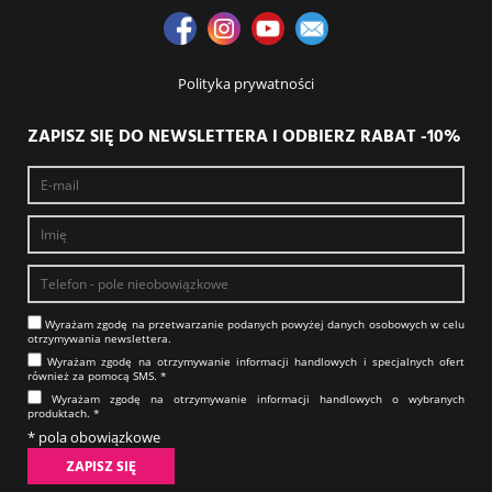
Polityka prywatności
ZAPISZ SIĘ DO NEWSLETTERA I ODBIERZ RABAT -10%
Wyrażam zgodę na prze­twa­rza­nie po­da­nych powyżej danych osobowych w celu
otrzy­my­wa­nia new­slet­tera.​​​​​​​
Wyrażam zgodę na otrzy­my­wa­nie in­for­ma­cji han­dlo­wych i specjalnych ofert
również za pomocą SMS.​​​​​​​ *
Wyrażam zgodę na otrzy­my­wa­nie in­for­ma­cji han­dlo­wych o wybranych
produktach.​​​​​​​ *
* pola obowiązkowe