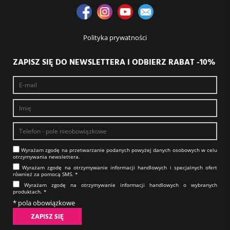
Polityka prywatności
ZAPISZ SIĘ DO NEWSLETTERA I ODBIERZ RABAT -10%
Wyrażam zgodę na prze­twa­rza­nie po­da­nych powyżej danych osobowych w celu
otrzy­my­wa­nia new­slet­tera.​​​​​​​
Wyrażam zgodę na otrzy­my­wa­nie in­for­ma­cji han­dlo­wych i specjalnych ofert
również za pomocą SMS.​​​​​​​ *
Wyrażam zgodę na otrzy­my­wa­nie in­for­ma­cji han­dlo­wych o wybranych
produktach.​​​​​​​ *
* pola obowiązkowe