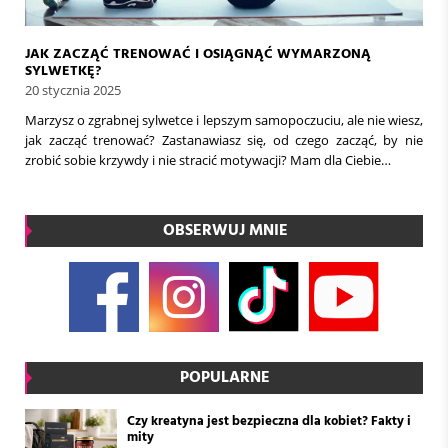
JAK ZACZĄĆ TRENOWAĆ I OSIĄGNĄĆ WYMARZONĄ
SYLWETKĘ?
20 stycznia 2025
Marzysz o zgrabnej sylwetce i lepszym samopoczuciu, ale nie wiesz,
jak zacząć trenować? Zastanawiasz się, od czego zacząć, by nie
zrobić sobie krzywdy i nie stracić motywacji? Mam dla Ciebie…
OBSERWUJ MNIE
POPULARNE
Czy kreatyna jest bezpieczna dla kobiet? Fakty i
mity