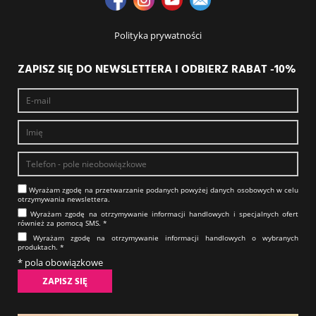
Polityka prywatności
ZAPISZ SIĘ DO NEWSLETTERA I ODBIERZ RABAT -10%
Wyrażam zgodę na prze­twa­rza­nie po­da­nych powyżej danych osobowych w celu
otrzy­my­wa­nia new­slet­tera.​​​​​​​
Wyrażam zgodę na otrzy­my­wa­nie in­for­ma­cji han­dlo­wych i specjalnych ofert
również za pomocą SMS.​​​​​​​ *
Wyrażam zgodę na otrzy­my­wa­nie in­for­ma­cji han­dlo­wych o wybranych
produktach.​​​​​​​ *
* pola obowiązkowe