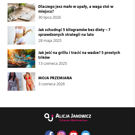
Dlaczego jesz mało w upały, a waga stoi w
miejscu?
30 lipca 2026
Jak schudnąć 5 kilogramów bez diety – 7
sprawdzonych strategii na lato
28 maja 2025
Jak jeść na grillu i tracić na wadze? 5 prostych
trików
13 czerwca 2025
MOJA PRZEMIANA
3 czerwca 2026