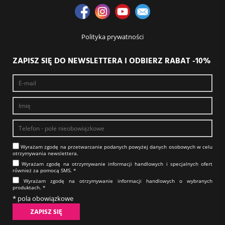
Polityka prywatności
ZAPISZ SIĘ DO NEWSLETTERA I ODBIERZ RABAT -10%
Wyrażam zgodę na prze­twa­rza­nie po­da­nych powyżej danych osobowych w celu
otrzy­my­wa­nia new­slet­tera.​​​​​​​
Wyrażam zgodę na otrzy­my­wa­nie in­for­ma­cji han­dlo­wych i specjalnych ofert
również za pomocą SMS.​​​​​​​ *
Wyrażam zgodę na otrzy­my­wa­nie in­for­ma­cji han­dlo­wych o wybranych
produktach.​​​​​​​ *
* pola obowiązkowe