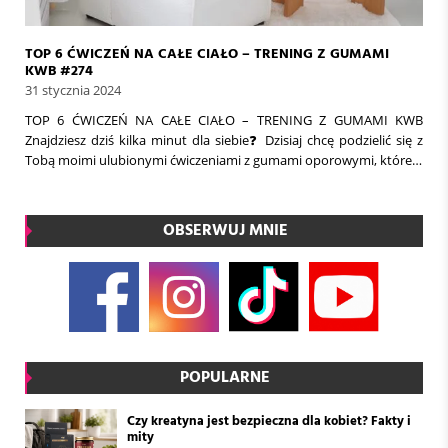
TOP 6 ĆWICZEŃ NA CAŁE CIAŁO – TRENING Z GUMAMI
KWB #274
31 stycznia 2024
TOP 6 ĆWICZEŃ NA CAŁE CIAŁO – TRENING Z GUMAMI KWB
Znajdziesz dziś kilka minut dla siebie❓️ Dzisiaj chcę podzielić się z
Tobą moimi ulubionymi ćwiczeniami z gumami oporowymi, które…
OBSERWUJ MNIE
POPULARNE
Czy kreatyna jest bezpieczna dla kobiet? Fakty i
mity