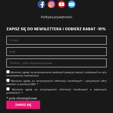
Polityka prywatności
ZAPISZ SIĘ DO NEWSLETTERA I ODBIERZ RABAT -10%
Wyrażam zgodę na prze­twa­rza­nie po­da­nych powyżej danych osobowych w celu
otrzy­my­wa­nia new­slet­tera.​​​​​​​
Wyrażam zgodę na otrzy­my­wa­nie in­for­ma­cji han­dlo­wych i specjalnych ofert
również za pomocą SMS.​​​​​​​ *
Wyrażam zgodę na otrzy­my­wa­nie in­for­ma­cji han­dlo­wych o wybranych
produktach.​​​​​​​ *
* pola obowiązkowe