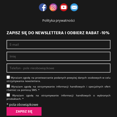
Polityka prywatności
ZAPISZ SIĘ DO NEWSLETTERA I ODBIERZ RABAT -10%
Wyrażam zgodę na prze­twa­rza­nie po­da­nych powyżej danych osobowych w celu
otrzy­my­wa­nia new­slet­tera.​​​​​​​
Wyrażam zgodę na otrzy­my­wa­nie in­for­ma­cji han­dlo­wych i specjalnych ofert
również za pomocą SMS.​​​​​​​ *
Wyrażam zgodę na otrzy­my­wa­nie in­for­ma­cji han­dlo­wych o wybranych
produktach.​​​​​​​ *
* pola obowiązkowe