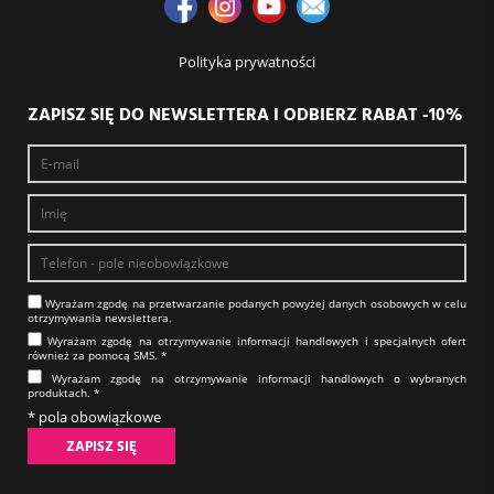
Polityka prywatności
ZAPISZ SIĘ DO NEWSLETTERA I ODBIERZ RABAT -10%
Wyrażam zgodę na prze­twa­rza­nie po­da­nych powyżej danych osobowych w celu
otrzy­my­wa­nia new­slet­tera.​​​​​​​
Wyrażam zgodę na otrzy­my­wa­nie in­for­ma­cji han­dlo­wych i specjalnych ofert
również za pomocą SMS.​​​​​​​ *
Wyrażam zgodę na otrzy­my­wa­nie in­for­ma­cji han­dlo­wych o wybranych
produktach.​​​​​​​ *
* pola obowiązkowe