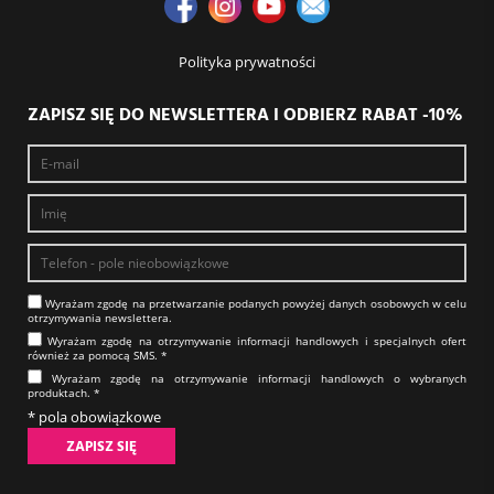
Polityka prywatności
ZAPISZ SIĘ DO NEWSLETTERA I ODBIERZ RABAT -10%
Wyrażam zgodę na prze­twa­rza­nie po­da­nych powyżej danych osobowych w celu
otrzy­my­wa­nia new­slet­tera.​​​​​​​
Wyrażam zgodę na otrzy­my­wa­nie in­for­ma­cji han­dlo­wych i specjalnych ofert
również za pomocą SMS.​​​​​​​ *
Wyrażam zgodę na otrzy­my­wa­nie in­for­ma­cji han­dlo­wych o wybranych
produktach.​​​​​​​ *
* pola obowiązkowe