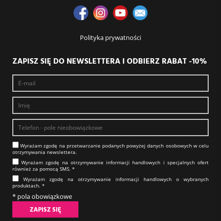
Polityka prywatności
ZAPISZ SIĘ DO NEWSLETTERA I ODBIERZ RABAT -10%
Wyrażam zgodę na prze­twa­rza­nie po­da­nych powyżej danych osobowych w celu
otrzy­my­wa­nia new­slet­tera.​​​​​​​
Wyrażam zgodę na otrzy­my­wa­nie in­for­ma­cji han­dlo­wych i specjalnych ofert
również za pomocą SMS.​​​​​​​ *
Wyrażam zgodę na otrzy­my­wa­nie in­for­ma­cji han­dlo­wych o wybranych
produktach.​​​​​​​ *
* pola obowiązkowe