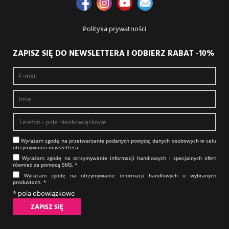
Polityka prywatności
ZAPISZ SIĘ DO NEWSLETTERA I ODBIERZ RABAT -10%
Wyrażam zgodę na prze­twa­rza­nie po­da­nych powyżej danych osobowych w celu
otrzy­my­wa­nia new­slet­tera.​​​​​​​
Wyrażam zgodę na otrzy­my­wa­nie in­for­ma­cji han­dlo­wych i specjalnych ofert
również za pomocą SMS.​​​​​​​ *
Wyrażam zgodę na otrzy­my­wa­nie in­for­ma­cji han­dlo­wych o wybranych
produktach.​​​​​​​ *
* pola obowiązkowe