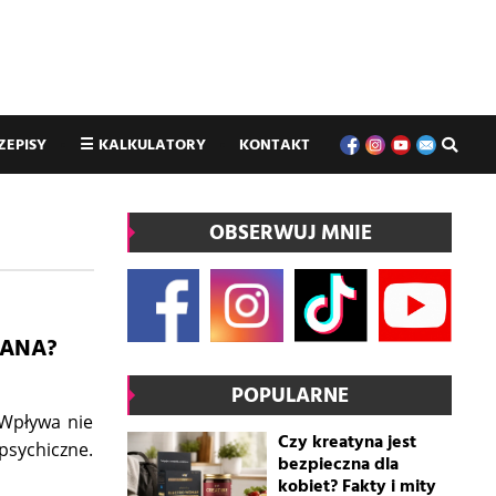
ZEPISY
☰
KALKULATORY
KONTAKT
OBSERWUJ MNIE
PANA?
POPULARNE
 Wpływa nie
Czy kreatyna jest
psychiczne.
bezpieczna dla
kobiet? Fakty i mity