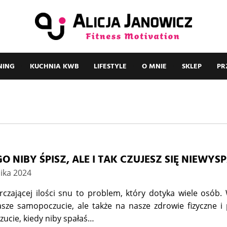
NING
KUCHNIA KWB
LIFESTYLE
O MNIE
SKLEP
PR
O NIBY ŚPISZ, ALE I TAK CZUJESZ SIĘ NIEWYS
nika 2024
rczającej ilości snu to problem, który dotyka wiele osób.
asze samopoczucie, ale także na nasze zdrowie fizyczne i 
zucie, kiedy niby spałaś…