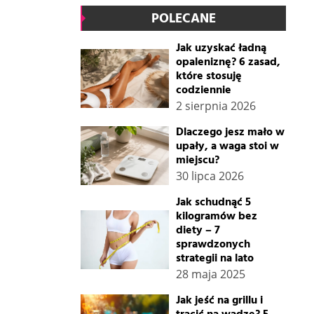
POLECANE
Jak uzyskać ładną
opaleniznę? 6 zasad,
które stosuję
codziennie
2 sierpnia 2026
Dlaczego jesz mało w
upały, a waga stoi w
miejscu?
30 lipca 2026
Jak schudnąć 5
kilogramów bez
diety – 7
sprawdzonych
strategii na lato
28 maja 2025
Jak jeść na grillu i