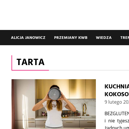
ALICJA JANOWICZ
PRZEMIANY KWB
WIEDZA
TRE
TARTA
KUCHNI
KOKOS
9 lutego 2
BEZGLUTENO
i nie tyje
żadnych um