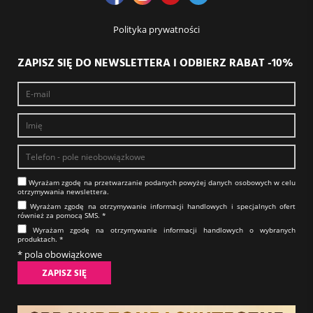
Polityka prywatności
ZAPISZ SIĘ DO NEWSLETTERA I ODBIERZ RABAT -10%
Wyrażam zgodę na prze­twa­rza­nie po­da­nych powyżej danych osobowych w celu
otrzy­my­wa­nia new­slet­tera.​​​​​​​
Wyrażam zgodę na otrzy­my­wa­nie in­for­ma­cji han­dlo­wych i specjalnych ofert
również za pomocą SMS.​​​​​​​ *
Wyrażam zgodę na otrzy­my­wa­nie in­for­ma­cji han­dlo­wych o wybranych
produktach.​​​​​​​ *
* pola obowiązkowe