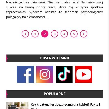
Nie, nikogo nie okłamałaś. Nie, nie miałaś farta! Na każdy swój
sukces, na każdą dobrą rzecz, która Cię w życiu spotkała
zapracowałaś! Syndrom oszusta to fenomen psychologiczny
polegający na niemożności…
1
2
3
4
5
OBSERWUJ MNIE
POPULARNE
Czy kreatyna jest bezpieczna dla kobiet? Fakty i
mity