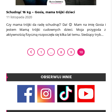
Schudnąć 16 kg – Gosia, mama trójki dzieci
11 listopada 2020
Czy mama trójki da radę schudnąć? Da! 😊 Mam na imię Gosia i
jestem Mamą trójki cudownych dzieci. Moja przygoda z
aktywnością fizyczną rozpoczęła się kilka lat temu. Siedzący tryb…
1
…
8
9
10
OBSERWUJ MNIE