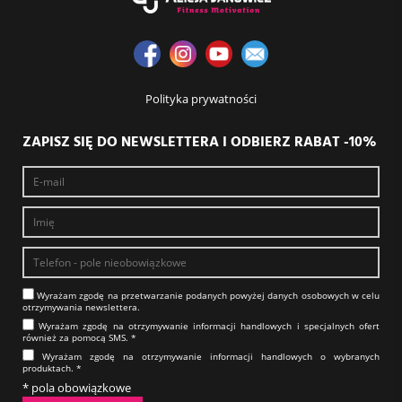
Polityka prywatności
ZAPISZ SIĘ DO NEWSLETTERA I ODBIERZ RABAT -10%
Wyrażam zgodę na prze­twa­rza­nie po­da­nych powyżej danych osobowych w celu
otrzy­my­wa­nia new­slet­tera.​​​​​​​
Wyrażam zgodę na otrzy­my­wa­nie in­for­ma­cji han­dlo­wych i specjalnych ofert
również za pomocą SMS.​​​​​​​ *
Wyrażam zgodę na otrzy­my­wa­nie in­for­ma­cji han­dlo­wych o wybranych
produktach.​​​​​​​ *
* pola obowiązkowe