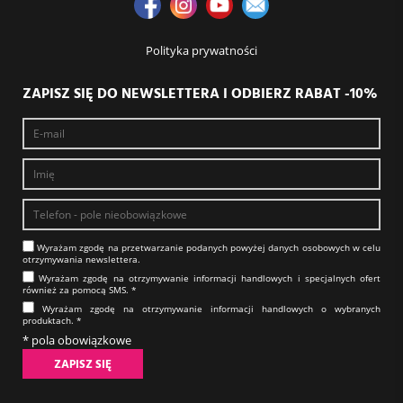
Polityka prywatności
ZAPISZ SIĘ DO NEWSLETTERA I ODBIERZ RABAT -10%
Wyrażam zgodę na prze­twa­rza­nie po­da­nych powyżej danych osobowych w celu
otrzy­my­wa­nia new­slet­tera.​​​​​​​
Wyrażam zgodę na otrzy­my­wa­nie in­for­ma­cji han­dlo­wych i specjalnych ofert
również za pomocą SMS.​​​​​​​ *
Wyrażam zgodę na otrzy­my­wa­nie in­for­ma­cji han­dlo­wych o wybranych
produktach.​​​​​​​ *
* pola obowiązkowe