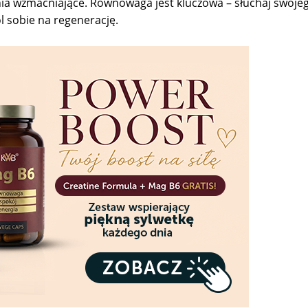
zenia wzmacniające. Równowaga jest kluczowa – słuchaj swojego
 sobie na regenerację.