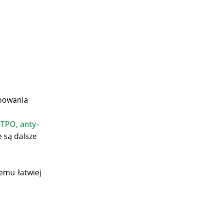
anowania
-TPO, anty-
 są dalsze
emu łatwiej