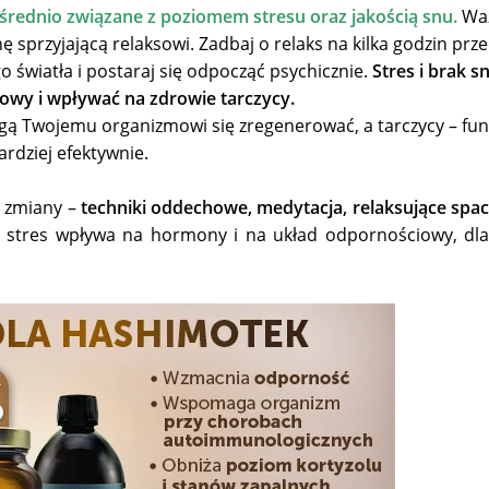
rednio związane z poziomem stresu oraz jakością snu.
Waż
ę sprzyjającą relaksowi. Zadbaj o relaks na kilka godzin prz
o światła i postaraj się odpocząć psychicznie.
Stres i brak 
owy i wpływać na zdrowie tarczycy.
gą Twojemu organizmowi się zregenerować, a tarczycy – fu
ardziej efektywnie.
e zmiany –
techniki oddechowe, medytacja, relaksujące spa
ły stres wpływa na hormony i na układ odpornościowy, dl