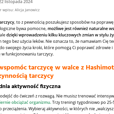
22 listopada 2024
r wpisu: Alicja Janowicz
arczycy
, to z pewnością poszukujesz sposobów na poprawę 
ologiczne bywa pomocne,
możliwe jest również naturalne ws
 ale
dzięki wprowadzeniu kilku kluczowych zmian w stylu życ
tego bez użycia leków. Nie oznacza to, że namawiam Cię te
 do swojego życia kroki, które pomogą Ci poprawić zdrowie i
w funkcjonowaniu tarczycy.
wspomóc tarczycę w walce z Hashimot
zynnością tarczycy
dnia aktywność fizyczna
 podejść do ćwiczeń z rozwagą. Nie musisz trenować intensyw
iernie obciążać organizmu.
Trzy treningi tygodniowo po 25-
 przeciążenia. Wybieraj aktywności, w których nie „walczysz