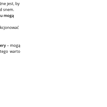
ne jest, by
ed snem.
snu mogą
nkcjonować
cery
– mogą
atego warto