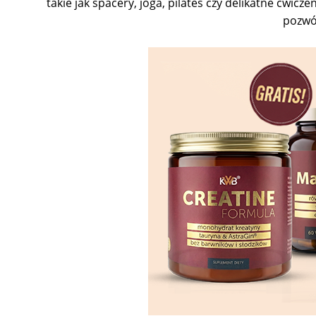
takie jak spacery, joga, pilates czy delikatne ćwic
pozwól