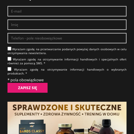
Wyrażam zgodę na prze­twa­rza­nie po­da­nych powyżej danych osobowych w celu
otrzy­my­wa­nia new­slet­tera.​​​​​​​
Wyrażam zgodę na otrzy­my­wa­nie in­for­ma­cji han­dlo­wych i specjalnych ofert
również za pomocą SMS.​​​​​​​ *
Wyrażam zgodę na otrzy­my­wa­nie in­for­ma­cji han­dlo­wych o wybranych
produktach.​​​​​​​ *
* pola obowiązkowe