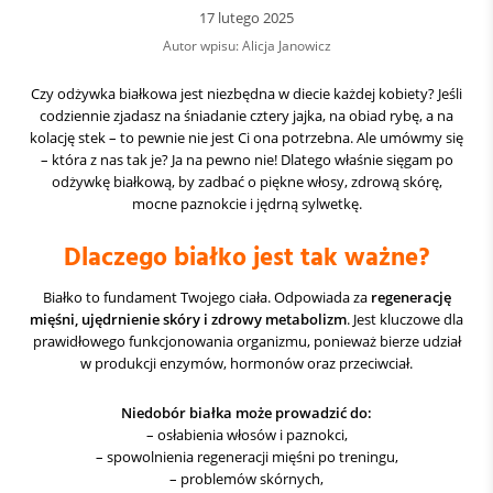
17 lutego 2025
Autor wpisu: Alicja Janowicz
Czy odżywka białkowa jest niezbędna w diecie każdej kobiety? Jeśli
codziennie zjadasz na śniadanie cztery jajka, na obiad rybę, a na
kolację stek – to pewnie nie jest Ci ona potrzebna. Ale umówmy się
– która z nas tak je? Ja na pewno nie! Dlatego właśnie sięgam po
odżywkę białkową, by zadbać o piękne włosy, zdrową skórę,
mocne paznokcie i jędrną sylwetkę.
Dlaczego białko jest tak ważne?
Białko to fundament Twojego ciała. Odpowiada za
regenerację
mięśni, ujędrnienie skóry i zdrowy metabolizm
. Jest kluczowe dla
prawidłowego funkcjonowania organizmu, ponieważ bierze udział
w produkcji enzymów, hormonów oraz przeciwciał.
Niedobór białka może prowadzić do:
– osłabienia włosów i paznokci,
– spowolnienia regeneracji mięśni po treningu,
– problemów skórnych,