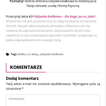
Pamiętaj!
Dobrze dobrana odżywka białkowa to inwestycja w
Twoje zdrowie, urodę i formę fizyczną.
Przeczytaj także
👉
Odżywka białkowa – dla kogo, po co, jaka?
Artykuł ten nie jest przeznaczony do diagnozowania, ani leczenia
chorób. Nie jest alternatywą do kontaktu z lekarzem, ani nie
nakłania do zaprzestania leczenia. Zastosowanie się do treści
zawartych w tym artykule jest wyborem czytelnika i przejmuje on
pełną odpowiedzialność za swoje czyny.
Tagi:
białko
,
iso whey
,
odżywka białkowa
KOMENTARZE
Dodaj komentarz
Twój adres e-mail nie zostanie opublikowany.
Wymagane pola są
oznaczone
*