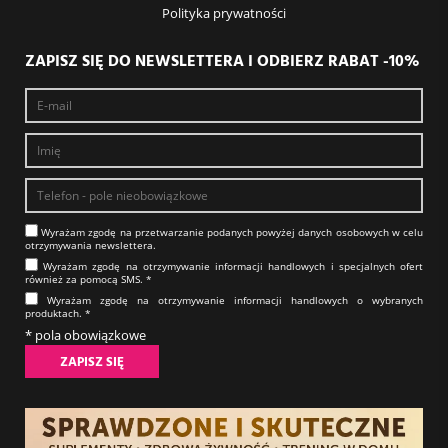
Polityka prywatności
ZAPISZ SIĘ DO NEWSLETTERA I ODBIERZ RABAT -10%
Wyrażam zgodę na prze­twa­rza­nie po­da­nych powyżej danych osobowych w celu
otrzy­my­wa­nia new­slet­tera.​​​​​​​
Wyrażam zgodę na otrzy­my­wa­nie in­for­ma­cji han­dlo­wych i specjalnych ofert
również za pomocą SMS.​​​​​​​ *
Wyrażam zgodę na otrzy­my­wa­nie in­for­ma­cji han­dlo­wych o wybranych
produktach.​​​​​​​ *
* pola obowiązkowe