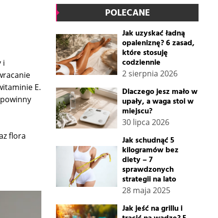
POLECANE
Jak uzyskać ładną
opaleniznę? 6 zasad,
które stosuję
codziennie
 i
2 sierpnia 2026
wracanie
witaminie E.
Dlaczego jesz mało w
e powinny
upały, a waga stoi w
miejscu?
30 lipca 2026
az flora
Jak schudnąć 5
kilogramów bez
diety – 7
sprawdzonych
strategii na lato
28 maja 2025
Jak jeść na grillu i