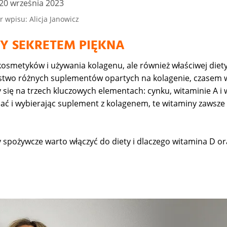
20 września 2023
r wpisu: Alicja Janowicz
Y SEKRETEM PIĘKNA
 kosmetyków i używania kolagenu, ale również właściwej diety
óstwo różnych suplementów opartych na kolagenie, czasem 
 się na trzech kluczowych elementach: cynku, witaminie A i 
nać i wybierając suplement z kolagenem, te witaminy zawsz
y spożywcze warto włączyć do diety i dlaczego witamina D or