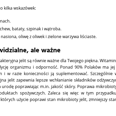
oto kilka wskazówek:
onach.
chew, bataty, szpinak i wątroba.
asiona, oliwę z oliwek i zielone warzywa liściaste.
widzialne, ale ważne
bakteryjna jelit są równie ważne dla Twojego piękna. Witami
dycję organizmu i odporność. Ponad 90% Polaków ma jej
n i w razie konieczności ją suplementować. Szczególnie
jna jelit zapewnia lepsze wchłanianie składników odżywczy
a urodę poprawiając m.in. jakość skóry. Poprawa mikrobioty 
oduktach spożywczych. Zaleca się więc w tym przypadk
tórych użycie poprawi stan mikrobioty jelit, zmniejszy stan