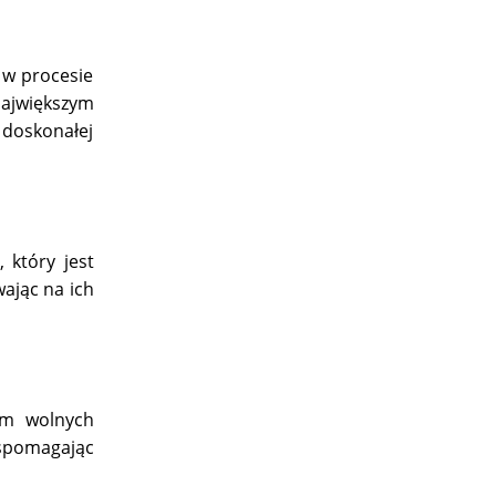
 w procesie
największym
 doskonałej
 który jest
ając na ich
em wolnych
wspomagając