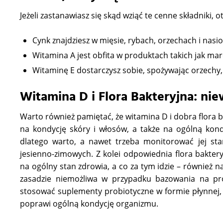
Jeżeli zastanawiasz się skąd wziąć te cenne składniki, 
Cynk znajdziesz w mięsie, rybach, orzechach i nasi
Witamina A jest obfita w produktach takich jak mar
Witaminę E dostarczysz sobie, spożywając orzechy, n
Witamina D i Flora Bakteryjna: nie
Warto również pamiętać, że witamina D i dobra flora 
na kondycję skóry i włosów, a także na ogólną kon
dlatego warto, a nawet trzeba monitorować jej sta
jesienno-zimowych. Z kolei odpowiednia flora baktery
na ogólny stan zdrowia, a co za tym idzie – również n
zasadzie niemożliwa w przypadku bazowania na pr
stosować suplementy probiotyczne w formie płynnej, k
poprawi ogólną kondycję organizmu.