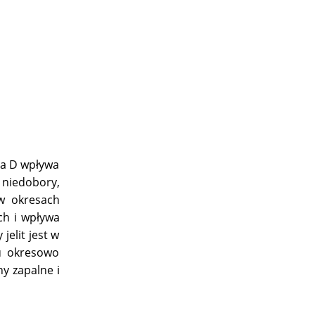
na D wpływa
 niedobory,
 w okresach
ch i wpływa
jelit jest w
u okresowo
y zapalne i