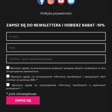
Polityka prywatności
ZAPISZ SIĘ DO NEWSLETTERA I ODBIERZ RABAT -10%
Wyrażam zgodę na prze­twa­rza­nie po­da­nych powyżej danych osobowych w celu
otrzy­my­wa­nia new­slet­tera.​​​​​​​
Wyrażam zgodę na otrzy­my­wa­nie in­for­ma­cji han­dlo­wych i specjalnych ofert
również za pomocą SMS.​​​​​​​ *
Wyrażam zgodę na otrzy­my­wa­nie in­for­ma­cji han­dlo­wych o wybranych
produktach.​​​​​​​ *
* pola obowiązkowe