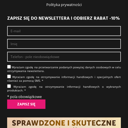
Polityka prywatności
ZAPISZ SIĘ DO NEWSLETTERA I ODBIERZ RABAT -10%
Wyrażam zgodę na prze­twa­rza­nie po­da­nych powyżej danych osobowych w celu
otrzy­my­wa­nia new­slet­tera.​​​​​​​
Wyrażam zgodę na otrzy­my­wa­nie in­for­ma­cji han­dlo­wych i specjalnych ofert
również za pomocą SMS.​​​​​​​ *
Wyrażam zgodę na otrzy­my­wa­nie in­for­ma­cji han­dlo­wych o wybranych
produktach.​​​​​​​ *
* pola obowiązkowe