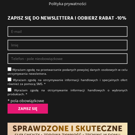
Polityka prywatności
ZAPISZ SIĘ DO NEWSLETTERA I ODBIERZ RABAT -10%
Wyrażam zgodę na prze­twa­rza­nie po­da­nych powyżej danych osobowych w celu
otrzy­my­wa­nia new­slet­tera.​​​​​​​
Wyrażam zgodę na otrzy­my­wa­nie in­for­ma­cji han­dlo­wych i specjalnych ofert
również za pomocą SMS.​​​​​​​ *
Wyrażam zgodę na otrzy­my­wa­nie in­for­ma­cji han­dlo­wych o wybranych
produktach.​​​​​​​ *
* pola obowiązkowe