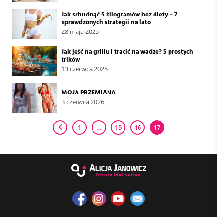
Jak schudnąć 5 kilogramów bez diety – 7
sprawdzonych strategii na lato
28 maja 2025
Jak jeść na grillu i tracić na wadze? 5 prostych
trików
13 czerwca 2025
MOJA PRZEMIANA
3 czerwca 2026
1
…
15
16
17