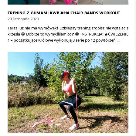
TRENING Z GUMAMI KWB #114 CHAIR BANDS WORKOUT
23 listopada 2020
Teraz już nie ma wymówek❗ Dzisiejszy trening zrobisz nie wstając z
krzesła 🙃 Dobrze to wymyśliłam co❓ 😜 INSTRUKCJA: 🔥ĆWICZENIE
1 – początkujące Królowe wykonują 3 serie po 12 powtórzeń,…