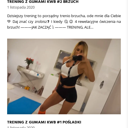
TRENING Z GUMAMI KWB #2 BRZUCH
1 listopada 2020
Dzisiejszy trening to porządny trenio brzucha, ode mnie dla Ciebie
💚 Daj znać czy zrobisz❓ I kiedy 🤔 😉 4 rewelacyjne ćwiczenia na
brzuch! ———JAK ZACZĄĆ ⤵️ ——— TRENING, ALE…
TRENING Z GUMAMI KWB #1 POŚLADKI
1 listopada 2020