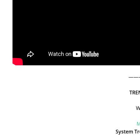
———
TRE
W
M
System Tr