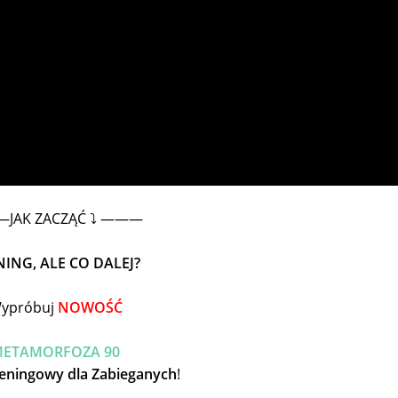
JAK ZACZĄĆ ⤵️ ———
NING, ALE CO DALEJ?
ypróbuj
NOWOŚĆ
ETAMORFOZA 90
eningowy dla Zabieganych
!