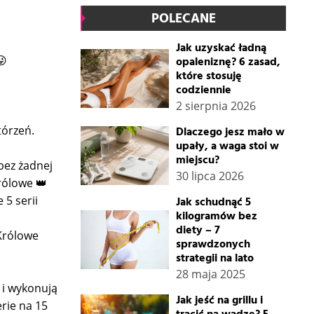
POLECANE
Jak uzyskać ładną
😜
opaleniznę? 6 zasad,
które stosuję
codziennie
2 sierpnia 2026
tórzeń.
Dlaczego jesz mało w
upały, a waga stoi w
miejscu?
 bez żadnej
30 lipca 2026
rólowe 👑
 5 serii
Jak schudnąć 5
kilogramów bez
diety – 7
 Królowe
sprawdzonych
strategii na lato
28 maja 2025
 i wykonują
Jak jeść na grillu i
rie na 15