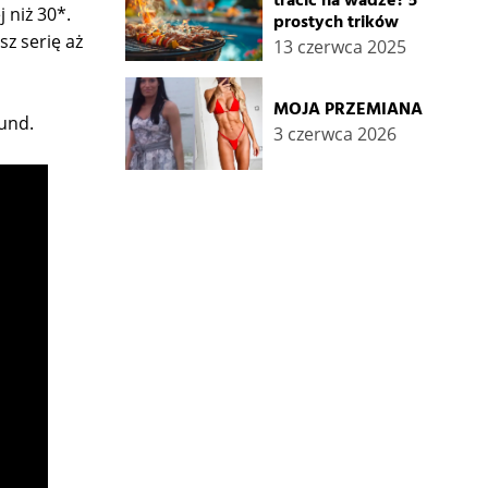
tracić na wadze? 5
 niż 30*.
prostych trików
sz serię aż
13 czerwca 2025
MOJA PRZEMIANA
und.
3 czerwca 2026