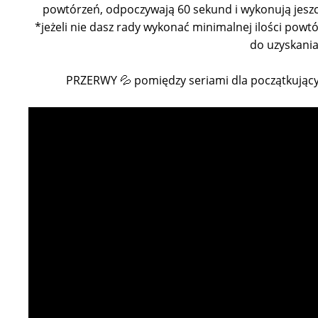
powtórzeń, odpoczywają 60 sekund i wykonują jeszcz
*jeżeli nie dasz rady wykonać minimalnej ilości powt
do uzyskania
PRZERWY 💦 pomiędzy seriami dla początkując