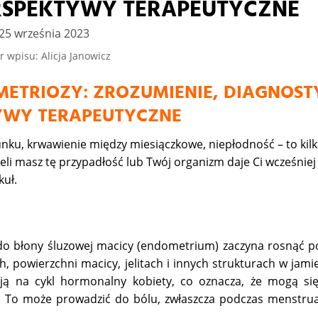
RSPEKTYWY TERAPEUTYCZNE
25 września 2023
r wpisu: Alicja Janowicz
ETRIOZY: ZROZUMIENIE, DIAGNOST
YWY TERAPEUTYCZNE
unku, krwawienie między miesiączkowe, niepłodność – to kilk
i masz tę przypadłość lub Twój organizm daje Ci wcześniej
kuł.
do błony śluzowej macicy (endometrium) zaczyna rosnąć p
, powierzchni macicy, jelitach i innych strukturach w jami
ą na cykl hormonalny kobiety, co oznacza, że mogą się
o. To może prowadzić do bólu, zwłaszcza podczas menstrua