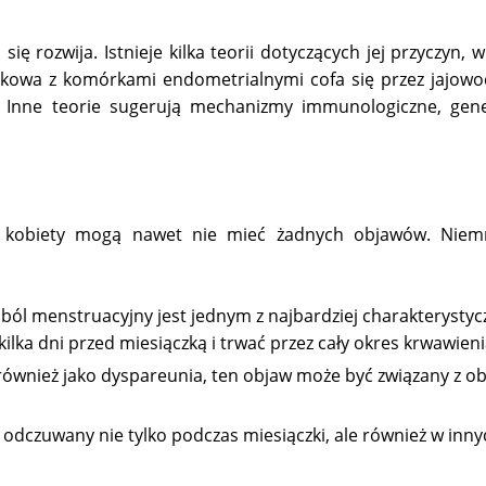
ę rozwija. Istnieje kilka teorii dotyczących jej przyczyn, 
ączkowa z komórkami endometrialnymi cofa się przez jajow
e. Inne teorie sugerują mechanizmy immunologiczne, gen
 kobiety mogą nawet nie mieć żadnych objawów. Niemn
ból menstruacyjny jest jednym z najbardziej charakterysty
lka dni przed miesiączką i trwać przez cały okres krwawieni
ównież jako dyspareunia, ten objaw może być związany z o
odczuwany nie tylko podczas miesiączki, ale również w inny