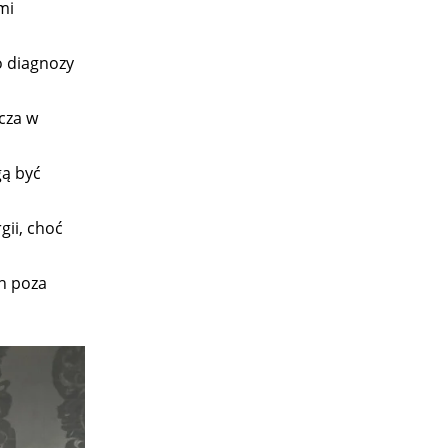
mi
o diagnozy
cza w
ą być
gii, choć
h poza