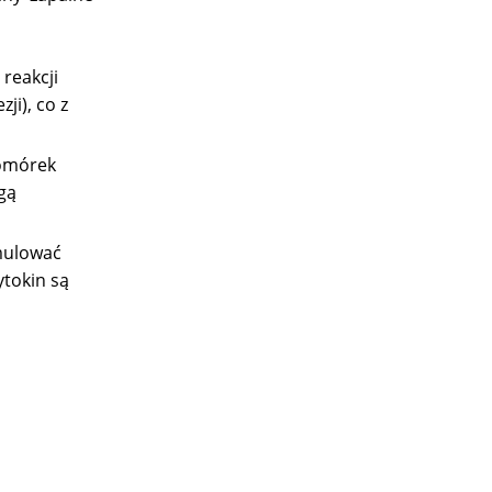
reakcji
ji), co z
komórek
gą
ymulować
ytokin są