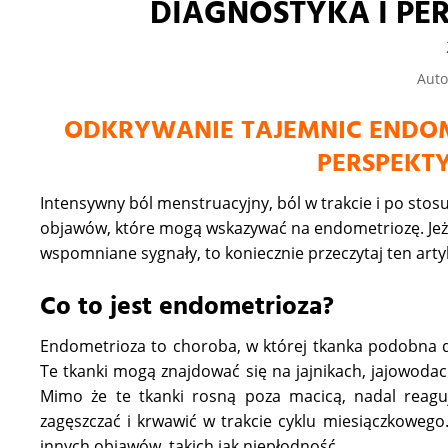
DIAGNOSTYKA I PE
Auto
ODKRYWANIE TAJEMNIC ENDOM
PERSPEKT
Intensywny ból menstruacyjny, ból w trakcie i po stos
objawów, które mogą wskazywać na endometriozę. Jeżel
wspomniane sygnały, to koniecznie przeczytaj ten arty
Co to jest endometrioza?
Endometrioza to choroba, w której tkanka podobna 
Te tkanki mogą znajdować się na jajnikach, jajowodach
Mimo że te tkanki rosną poza macicą, nadal reaguj
zagęszczać i krwawić w trakcie cyklu miesiączkoweg
innych objawów, takich jak niepłodność.