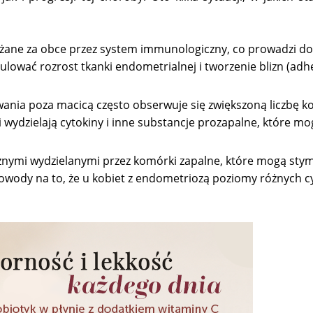
ane za obce przez system immunologiczny, co prowadzi do 
ować rozrost tkanki endometrialnej i tworzenie blizn (adhez
wania poza macicą często obserwuje się zwiększoną liczbę 
 wydzielają cytokiny i inne substancje prozapalne, które mo
cznymi wydzielanymi przez komórki zapalne, które mogą st
dowody na to, że u kobiet z endometriozą poziomy różnych c