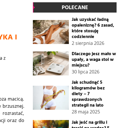
POLECANE
Jak uzyskać ładną
opaleniznę? 6 zasad,
które stosuję
YKA I
codziennie
2 sierpnia 2026
Dlaczego jesz mało w
a z
upały, a waga stoi w
miejscu?
30 lipca 2026
Jak schudnąć 5
kilogramów bez
diety – 7
oza macicą.
sprawdzonych
strategii na lato
e brzusznej.
28 maja 2025
 rozrastać,
cji oraz do
Jak jeść na grillu i