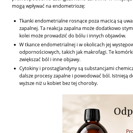
mogą wpływać na endometriozę:
Tkanki endometrialne rosnące poza macicą są uważ
zapalnej. Ta reakcja zapalna może dodatkowo stymul
kolei może prowadzić do bólu i innych objawów.
W tkance endometrialnej i w okolicach jej występo
odpornościowych, takich jak makrofagi. Te komórki
zwiększać ból i inne objawy.
Cytokiny i prostaglandyny są substancjami chemi
dalsze procesy zapalne i powodować ból. Istnieją 
wyższe niż u kobiet bez tej choroby.