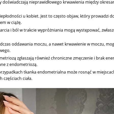
y doświadczają nieprawidłowego krwawienia między okresa
epłodności u kobiet. Jest to często objaw, który prowadzi d
iem w ciążę.
parcia i ból w trakcie wypróżniania mogą występować, zwłasz
odczas oddawania moczu, a nawet krwawienie w moczu, mog
wego.
etriozą zgłaszają również chroniczne zmęczenie i brak ener
zane z endometriozą.
przypadkach tkanka endometrialna może rosnąć w miejscac
 częściach ciała.