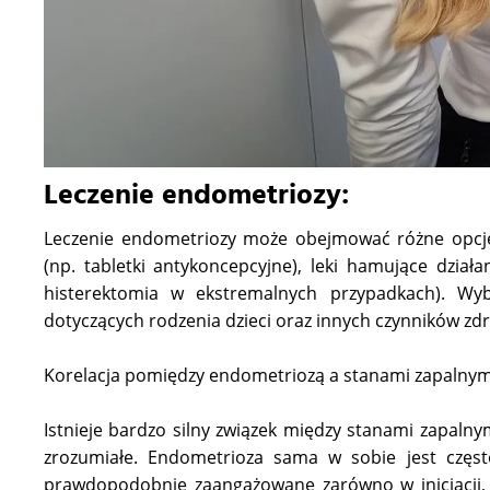
Leczenie endometriozy:
Leczenie endometriozy może obejmować różne opcje,
(np. tabletki antykoncepcyjne), leki hamujące dzia
histerektomia w ekstremalnych przypadkach). Wy
dotyczących rodzenia dzieci oraz innych czynników zd
Korelacja pomiędzy endometriozą a stanami zapalnym
Istnieje bardzo silny związek między stanami zapaln
zrozumiałe. Endometrioza sama w sobie jest częst
prawdopodobnie zaangażowane zarówno w inicjacji, jak