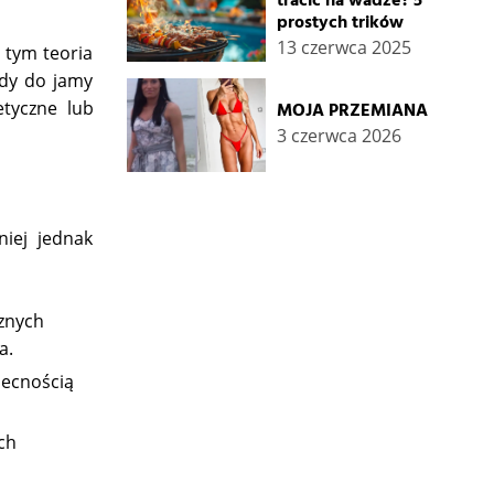
tracić na wadze? 5
prostych trików
13 czerwca 2025
w tym teoria
ody do jamy
etyczne lub
MOJA PRZEMIANA
3 czerwca 2026
iej jednak
cznych
a.
becnością
ch