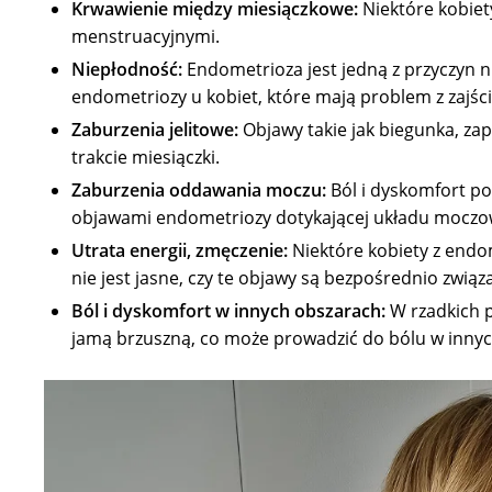
Krwawienie między miesiączkowe:
Niektóre kobiet
menstruacyjnymi.
Niepłodność:
Endometrioza jest jedną z przyczyn ni
endometriozy u kobiet, które mają problem z zajśc
Zaburzenia jelitowe:
Objawy takie jak biegunka, za
trakcie miesiączki.
Zaburzenia oddawania moczu:
Ból i dyskomfort p
objawami endometriozy dotykającej układu moczo
Utrata energii, zmęczenie:
Niektóre kobiety z endom
nie jest jasne, czy te objawy są bezpośrednio zwią
Ból i dyskomfort w innych obszarach:
W rzadkich 
jamą brzuszną, co może prowadzić do bólu w innych