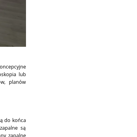
koncepcyjne
oskopia lub
ów, planów
są do końca
 zapalne są
any zapalne