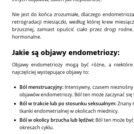
Nie jest do końca zrozumiałe, dlaczego endometrioza si
retrogradacji miesiączki, według której krew miesi
brzusznej, zamiast opuścić ciało przez drogi rodn
hormonalne.
Jakie są objawy endometriozy:
Objawy endometriozy mogą być różne, a niektóre
najczęściej występujące objawy to:
Ból menstruacyjny:
Intensywny, czasem nieznośny 
objawów endometriozy. Ból ten może zaczynać się ki
Ból w trakcie lub po stosunku seksualnym:
Znany r
tkanki endometrialnej w okolicach miednicy.
Ból w okolicy brzucha lub lędźwi:
Ból ten może być 
okresach cyklu.