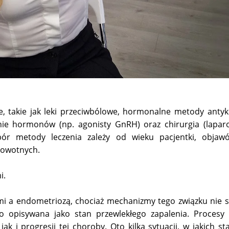
 takie jak leki przeciwbólowe, hormonalne metody anty
łanie hormonów (np. agonisty GnRH) oraz chirurgia (lapar
bór metody leczenia zależy od wieku pacjentki, objaw
rowotnych.
i.
ymi a endometriozą, chociaż mechanizmy tego związku nie 
o opisywana jako stan przewlekłego zapalenia. Procesy
 i progresji tej choroby. Oto kilka sytuacji, w jakich st