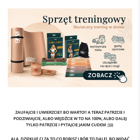
ZAUFAJCIE I UWIERZCIE!! BO WARTO!! A TERAZ PATRZCIE I
PODZIWIAJCIE, ALBO WEJDŹCIE W TO NA 100%, ALBO DALEJ
TYLKO PATRZCIE I PYTAJCIE JAKIM CUDEM ;))))
ALA, DZIĘKUJĘ CI ZA TO CO ROBISZ I RÓB TO DALEJ, BO WIDAĆ