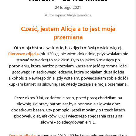
24 lutego 2021
Autor wpisu: Alicja Janowicz
Cześć, jestem Alicja a to jest moja
przemiana
Oto moja historia w skrócie, bo zdjęcia mówią o wiele więcej.
Pierwsze zdjęcie
(ok. 130 kg, nie wiem dokładnie, gdyż wolałam nie
stawać na wadze) to rok 2016. Było to jakieś 6 miesięcy po
poronieniu, które bardzo przeżyłam. Zaczęłam jeść ogromne ilości
gotowego i niezdrowego jedzenia, które popijałam dużą ilością
alkoholu :(. Pewnego dnia, gdy wstałam, powiedziałam sobie dość i
kupiłam karnet na siłownię. Tak wtedy zaczęła się moja przemiana.
Przez okres 3 lat, codziennie rano, przed pracą chodziłam na
siłownię. Po pracy natomiast była ponownie siłownia oraz
dodatkowo basen. Czy pomogło? Jeżeli mówimy o trzech latach
głodówek, diet, efektów JOJO i wiecznego spędzania czasu na
siłowni – to zdecydowanie NIE.
Drugie zdjęcie
to czerwiec 2019, 103 kg i czas rekonwalescencji po