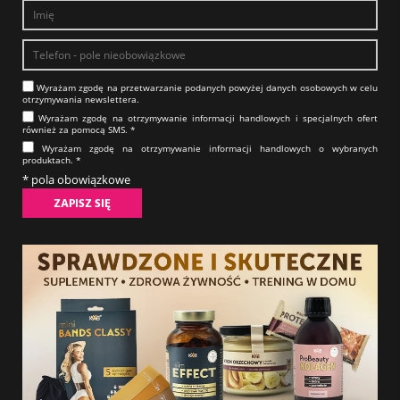
Wyrażam zgodę na prze­twa­rza­nie po­da­nych powyżej danych osobowych w celu
otrzy­my­wa­nia new­slet­tera.​​​​​​​
Wyrażam zgodę na otrzy­my­wa­nie in­for­ma­cji han­dlo­wych i specjalnych ofert
również za pomocą SMS.​​​​​​​ *
Wyrażam zgodę na otrzy­my­wa­nie in­for­ma­cji han­dlo­wych o wybranych
produktach.​​​​​​​ *
* pola obowiązkowe