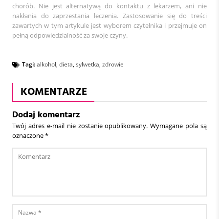
chorób. Nie jest alternatywą do kontaktu z lekarzem, ani nie
nakłania do zaprzestania leczenia. Zastosowanie się do treści
zawartych w tym artykule jest wyborem czytelnika i przejmuje on
pełną odpowiedzialność za swoje czyny.
Tagi:
alkohol
,
dieta
,
sylwetka
,
zdrowie
KOMENTARZE
Dodaj komentarz
Twój adres e-mail nie zostanie opublikowany.
Wymagane pola są
oznaczone
*