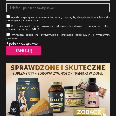
Wyrażam zgodę na prze­twa­rza­nie po­da­nych powyżej danych osobowych w celu
otrzy­my­wa­nia new­slet­tera.​​​​​​​
Wyrażam zgodę na otrzy­my­wa­nie in­for­ma­cji han­dlo­wych i specjalnych ofert
również za pomocą SMS.​​​​​​​ *
Wyrażam zgodę na otrzy­my­wa­nie in­for­ma­cji han­dlo­wych o wybranych
produktach.​​​​​​​ *
* pola obowiązkowe