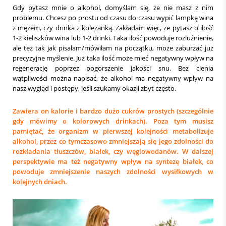
Gdy pytasz mnie o alkohol, domyślam się, że nie masz z nim
problemu. Chcesz po prostu od czasu do czasu wypić lampkę wina
z mężem, czy drinka z koleżanką. Zakładam więc, że pytasz o ilość
1-2 kieliszków wina lub 1-2 drinki. Taka ilość powoduje rozluźnienie,
ale też tak jak pisałam/mówiłam na początku, może zaburzać już
precyzyjne myślenie. Już taka ilość może mieć negatywny wpływ na
regenerację poprzez pogorszenie jakości snu. Bez cienia
wątpliwości można napisać, że alkohol ma negatywny wpływ na
nasz wygląd i postępy, jeśli szukamy okazji zbyt często.
Zawiera on kalorie i bardzo dużo cukrów prostych (szczególnie
gdy mówimy o kolorowych drinkach). Poza tym musisz
pamiętać, że organizm w pierwszej kolejności metabolizuje
alkohol, przez co tymczasowo zmniejszają się jego zdolności do
rozkładania tłuszczów, białek, czy węglowodanów. W dalszej
perspektywie ma też negatywny wpływ na syntezę białek, co
powoduje zmniejszenie naszych zdolności wysiłkowych w
kolejnych dniach.