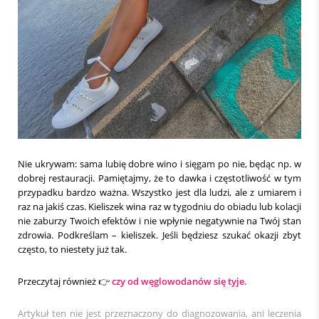
Nie ukrywam: sama lubię dobre wino i sięgam po nie, będąc np. w
dobrej restauracji. Pamiętajmy, że to dawka i częstotliwość w tym
przypadku bardzo ważna. Wszystko jest dla ludzi, ale z umiarem i
raz na jakiś czas. Kieliszek wina raz w tygodniu do obiadu lub kolacji
nie zaburzy Twoich efektów i nie wpłynie negatywnie na Twój stan
zdrowia. Podkreślam – kieliszek. Jeśli będziesz szukać okazji zbyt
często, to niestety już tak.
Przeczytaj również 👉
czy od węglowodanów się tyje.
Artykuł ten nie jest przeznaczony do diagnozowania, ani leczenia