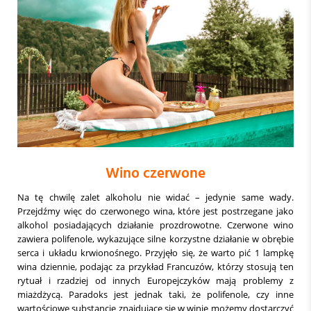
Wino czerwone
Na tę chwilę zalet alkoholu nie widać – jedynie same wady.
Przejdźmy więc do czerwonego wina, które jest postrzegane jako
alkohol posiadających działanie prozdrowotne. Czerwone wino
zawiera polifenole, wykazujące silne korzystne działanie w obrębie
serca i układu krwionośnego. Przyjęło się, że warto pić 1 lampkę
wina dziennie, podając za przykład Francuzów, którzy stosują ten
rytuał i rzadziej od innych Europejczyków mają problemy z
miażdżycą. Paradoks jest jednak taki, że polifenole, czy inne
wartościowe substancje znajdujące się w winie możemy dostarczyć