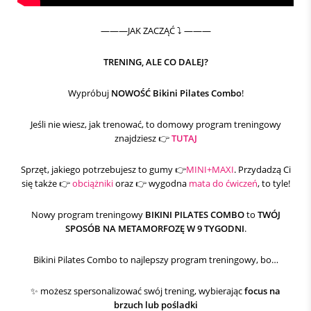
———JAK ZACZĄĆ ⤵️ ———
TRENING, ALE CO DALEJ?
Wypróbuj
NOWOŚĆ
Bikini Pilates Combo
!
Jeśli nie wiesz, jak trenować, to domowy program treningowy
znajdziesz 👉
TUTAJ
Sprzęt, jakiego potrzebujesz to gumy 👉
MINI+MAXI
. Przydadzą Ci
się także 👉
obciążniki
oraz 👉 wygodna
mata do ćwiczeń
, to tyle!
Nowy program treningowy
BIKINI PILATES COMBO
to
TWÓJ
SPOSÓB NA METAMORFOZĘ W 9 TYGODNI
.
Bikini Pilates Combo to najlepszy program treningowy, bo…
✨ możesz spersonalizować swój trening, wybierając
focus na
brzuch lub pośladki