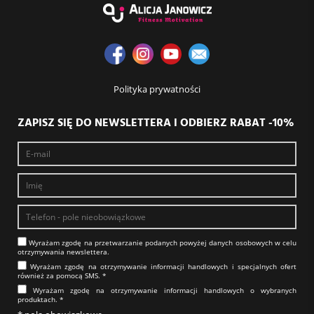
Polityka prywatności
ZAPISZ SIĘ DO NEWSLETTERA I ODBIERZ RABAT -10%
Wyrażam zgodę na prze­twa­rza­nie po­da­nych powyżej danych osobowych w celu
otrzy­my­wa­nia new­slet­tera.​​​​​​​
Wyrażam zgodę na otrzy­my­wa­nie in­for­ma­cji han­dlo­wych i specjalnych ofert
również za pomocą SMS.​​​​​​​ *
Wyrażam zgodę na otrzy­my­wa­nie in­for­ma­cji han­dlo­wych o wybranych
produktach.​​​​​​​ *