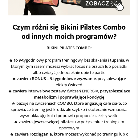
Czym różni się Bikini Pilates Combo
od innych moich programów?
BIKINI PILATES COMBO:
🔥 to 9-tygodniowy program treningowy bez skakania i tupania, w
którym tym razem możesz wybrać focus na brzuch lub pośladki
albo ćwiczyć jednocześnie obie te partie
🔥 zawiera
BONUS – 9-tygodniowe wyzwanie
, przyspieszające
efekty ćwiczeń
🔥 zawiera interwałowe zestawy ćwiczeń ENERGIA,
przyspieszające
metabolizm i poprawiające kondycję
🔥 bazuje na ćwiczeniach COMBO, które
angażują całe ciało
, co
sprawia, że trening jest krótki, ale szybko i skutecznie wzmacnia,
wysmukla, ujędrnia i poprawia proporcje całej sylwetki
🔥 zawiera
jeszcze więcej pilatesu
w połączeniu z treningiem
oporowym
🔥 zawiera
rozciągania
, które możesz wykonać po treningu lub o