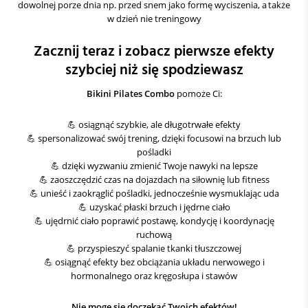
dowolnej porze dnia np. przed snem jako formę wyciszenia, a także
w dzień nie treningowy
Zacznij teraz i zobacz pierwsze efekty
szybciej niż się spodziewasz
Bikini Pilates Combo
pomoże Ci:
💪 osiągnąć szybkie, ale długotrwałe efekty
💪 spersonalizować swój trening, dzięki focusowi na brzuch lub
pośladki
💪 dzięki wyzwaniu zmienić Twoje nawyki na lepsze
💪 zaoszczędzić czas na dojazdach na siłownię lub fitness
💪 unieść i zaokrąglić pośladki, jednocześnie wysmuklając uda
💪 uzyskać płaski brzuch i jędrne ciało
💪 ujędrnić ciało poprawić postawę, kondycję i koordynację
ruchową
💪 przyspieszyć spalanie tkanki tłuszczowej
💪 osiągnąć efekty bez obciążania układu nerwowego i
hormonalnego oraz kręgosłupa i stawów
Nie mogę się doczekać Twoich efektów!