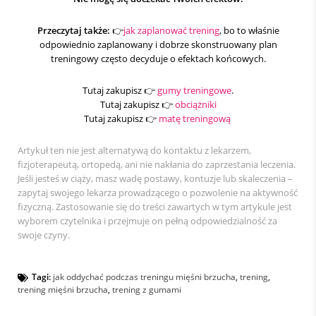
Przeczytaj także:
👉
jak zaplanować trening
, bo to właśnie
odpowiednio zaplanowany i dobrze skonstruowany plan
treningowy często decyduje o efektach końcowych.
Tutaj zakupisz 👉
gumy treningowe
.
Tutaj zakupisz 👉
obciążniki
Tutaj zakupisz 👉
matę treningową
Artykuł ten nie jest alternatywą do kontaktu z lekarzem,
fizjoterapeutą, ortopedą, ani nie nakłania do zaprzestania leczenia.
Jeśli jesteś w ciąży, masz wadę postawy, kontuzje lub skaleczenia –
zapytaj swojego lekarza prowadzącego o pozwolenie na aktywność
fizyczną. Zastosowanie się do treści zawartych w tym artykule jest
wyborem czytelnika i przejmuje on pełną odpowiedzialność za
swoje czyny.
Tagi:
jak oddychać podczas treningu mięśni brzucha
,
trening
,
trening mięśni brzucha
,
trening z gumami