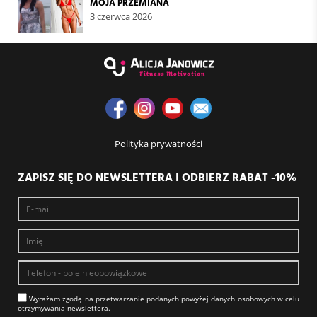
MOJA PRZEMIANA
3 czerwca 2026
Polityka prywatności
ZAPISZ SIĘ DO NEWSLETTERA I ODBIERZ RABAT -10%
Wyrażam zgodę na prze­twa­rza­nie po­da­nych powyżej danych osobowych w celu
otrzy­my­wa­nia new­slet­tera.​​​​​​​