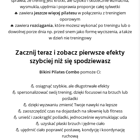
sprawia, że trening jest krótki, ale szybko i skutecznie wzmacnia,
wysmukla, ujędrnia i poprawia proporcje całej sylwetki
🔥 zawiera
jeszcze więcej pilatesu
w połączeniu z treningiem
oporowym
🔥 zawiera
rozciągania
, które możesz wykonać po treningu lub o
dowolnej porze dnia np. przed snem jako formę wyciszenia, a także
w dzień nie treningowy
Zacznij teraz i zobacz pierwsze efekty
szybciej niż się spodziewasz
Bikini Pilates Combo
pomoże Ci:
💪 osiągnąć szybkie, ale długotrwałe efekty
💪 spersonalizować swój trening, dzięki focusowi na brzuch lub
pośladki
💪 dzięki wyzwaniu zmienić Twoje nawyki na lepsze
💪 zaoszczędzić czas na dojazdach na siłownię lub fitness
💪 unieść i zaokrąglić pośladki, jednocześnie wysmuklając uda
💪 uzyskać płaski brzuch i jędrne ciało
💪 ujędrnić ciało poprawić postawę, kondycję i koordynację
ruchową