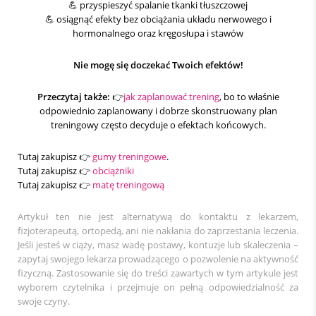
💪 przyspieszyć spalanie tkanki tłuszczowej
💪 osiągnąć efekty bez obciążania układu nerwowego i
hormonalnego oraz kręgosłupa i stawów
Nie mogę się doczekać Twoich efektów!
Przeczytaj także:
👉
jak zaplanować trening
, bo to właśnie
odpowiednio zaplanowany i dobrze skonstruowany plan
treningowy często decyduje o efektach końcowych.
Tutaj zakupisz 👉
gumy treningowe
.
Tutaj zakupisz 👉
obciążniki
Tutaj zakupisz 👉
matę treningową
Artykuł ten nie jest alternatywą do kontaktu z lekarzem,
fizjoterapeutą, ortopedą, ani nie nakłania do zaprzestania leczenia.
Jeśli jesteś w ciąży, masz wadę postawy, kontuzje lub skaleczenia –
zapytaj swojego lekarza prowadzącego o pozwolenie na aktywność
fizyczną. Zastosowanie się do treści zawartych w tym artykule jest
wyborem czytelnika i przejmuje on pełną odpowiedzialność za
swoje czyny.