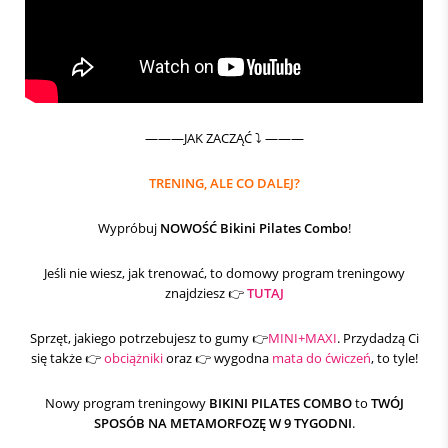
———JAK ZACZĄĆ ⤵️ ———
TRENING, ALE CO DALEJ?
Wypróbuj
NOWOŚĆ
Bikini Pilates Combo
!
Jeśli nie wiesz, jak trenować, to domowy program treningowy
znajdziesz 👉
TUTAJ
Sprzęt, jakiego potrzebujesz to gumy 👉
MINI+MAXI
. Przydadzą Ci
się także 👉
obciążniki
oraz 👉 wygodna
mata do ćwiczeń
, to tyle!
Nowy program treningowy
BIKINI PILATES COMBO
to
TWÓJ
SPOSÓB NA METAMORFOZĘ W 9 TYGODNI
.