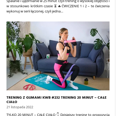
Spalanie i ujędrnianie w 25 minut czyli trening o wysokiej objętości i
w stosunkowo krótkim czasie ⏳️ 🔥ĆWICZENIE 1 i 2 – te ćwiczenia
wykonuj w serii łączonej, czyli jedna…
TRENING Z GUMAMI KWB #232 TRENING 20 MINUT – CAŁE
CIAŁO
21 listopada 2022
TYLKO 20 MINUT – CAŁE CIAŁO 👇 Dzisiejszy trening to propozycja