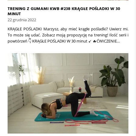
TRENING Z GUMAMI KWB #238 KRĄGŁE POŚLADKI W 30
MINUT
22 grudnia 2022
KRĄGŁE POŚLADKI Marzysz, aby mieć krągłe pośladki? Uwierz mi.
To może się udać. Zobacz moją propozycję na trening! Ilość serii i
powtórzeń 👇 KRĄGŁE POŚLADKI W 30 minut ↙️ 🔥ĆWICZENIE…