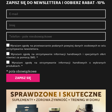
ZAPISZ SIĘ DO NEWSLETTERA I ODBIERZ RABAT -10%
Wyrażam zgodę na prze­twa­rza­nie po­da­nych powyżej danych osobowych w celu
otrzy­my­wa­nia new­slet­tera.​​​​​​​
Wyrażam zgodę na otrzy­my­wa­nie in­for­ma­cji han­dlo­wych i specjalnych ofert
również za pomocą SMS.​​​​​​​ *
Wyrażam zgodę na otrzy­my­wa­nie in­for­ma­cji han­dlo­wych o wybranych
produktach.​​​​​​​ *
* pola obowiązkowe