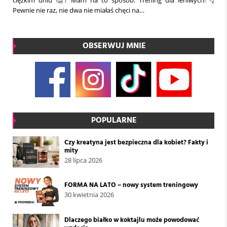
ciężkim dniu 🤔? Mam na to sposób. Trening dla leniwych! 👇
Pewnie nie raz, nie dwa nie miałaś chęci na…
OBSERWUJ MNIE
POPULARNE
Czy kreatyna jest bezpieczna dla kobiet? Fakty i
mity
28 lipca 2026
FORMA NA LATO – nowy system treningowy
30 kwietnia 2026
Dlaczego białko w koktajlu może powodować