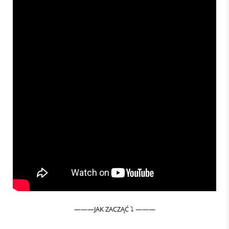
———JAK ZACZĄĆ ⤵️ ———