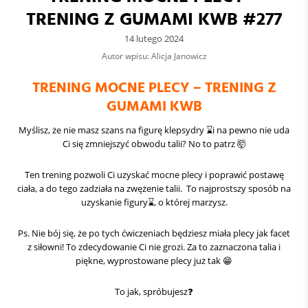
TRENING Z GUMAMI KWB #277
14 lutego 2024
Autor wpisu: Alicja Janowicz
TRENING MOCNE PLECY – TRENING Z
GUMAMI KWB
Myślisz, że nie masz szans na figurę klepsydry ⌛i na pewno nie uda
Ci się zmniejszyć obwodu talii? No to patrz 🤯
Ten trening pozwoli Ci uzyskać mocne plecy i poprawić postawę
ciała, a do tego zadziała na zwężenie talii. To najprostszy sposób na
uzyskanie figury⌛, o której marzysz.
Ps. Nie bój się, że po tych ćwiczeniach będziesz miała plecy jak facet
z siłowni! To zdecydowanie Ci nie grozi. Za to zaznaczona talia i
piękne, wyprostowane plecy już tak 😁
To jak, spróbujesz❓