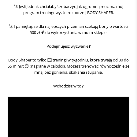
🚀 Jeśli jednak chciałabyś zobaczyć jak ogromną moc ma mój
program treningowy, to rozpocznij BODY SHAPER.
🚀 I pamiętaj, że dla najlepszych przemian czekają bony o wartości
500 zł 💰 do wykorzystania w moim sklepie.
Podejmujesz wyzwanie❓️
Body Shaper to tylko 3️⃣ treningi w tygodniu, które trwają od 30 do
55 minut ⏱️ (nagrane w całości!). Możesz trenować równocześnie ze
mną, bez gonienia, skakania i tupania.
Wchodzisz w to❓️