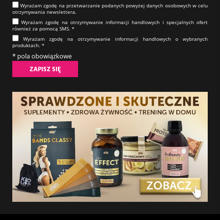
Wyrażam zgodę na prze­twa­rza­nie po­da­nych powyżej danych osobowych w celu
otrzy­my­wa­nia new­slet­tera.​​​​​​​
Wyrażam zgodę na otrzy­my­wa­nie in­for­ma­cji han­dlo­wych i specjalnych ofert
również za pomocą SMS.​​​​​​​ *
Wyrażam zgodę na otrzy­my­wa­nie in­for­ma­cji han­dlo­wych o wybranych
produktach.​​​​​​​ *
* pola obowiązkowe