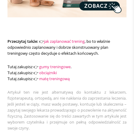
Przeczytaj także:
👉
jak zaplanować trening
, bo to właśnie
odpowiednio zaplanowany i dobrze skonstruowany plan
treningowy często decyduje o efektach końcowych.
Tutaj zakupisz 👉
gumy treningowe
.
Tutaj zakupisz 👉
obciążniki
Tutaj zakupisz 👉
matę treningową
Artykuł ten nie jest alternatywą do kontaktu z lekarzem,
fizjoterapeutą, ortopedą, ani nie nakłania do zaprzestania leczenia.
Jeśli jesteś w ciąży, masz wadę postawy, kontuzje lub skaleczenia –
zapytaj swojego lekarza prowadzącego o pozwolenie na aktywność
fizyczną. Zastosowanie się do treści zawartych w tym artykule jest
wyborem czytelnika i przejmuje on pełną odpowiedzialność za
swoje czyny.