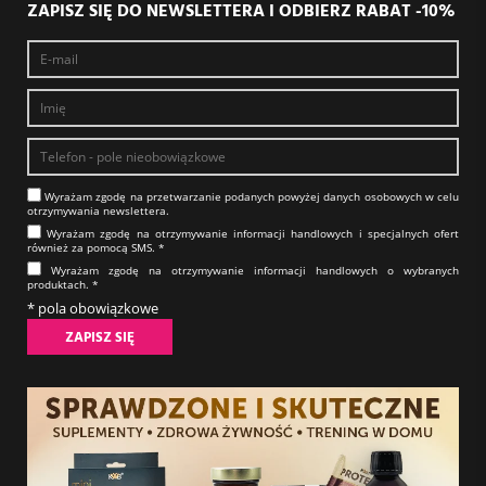
ZAPISZ SIĘ DO NEWSLETTERA I ODBIERZ RABAT -10%
Wyrażam zgodę na prze­twa­rza­nie po­da­nych powyżej danych osobowych w celu
otrzy­my­wa­nia new­slet­tera.​​​​​​​
Wyrażam zgodę na otrzy­my­wa­nie in­for­ma­cji han­dlo­wych i specjalnych ofert
również za pomocą SMS.​​​​​​​ *
Wyrażam zgodę na otrzy­my­wa­nie in­for­ma­cji han­dlo­wych o wybranych
produktach.​​​​​​​ *
* pola obowiązkowe