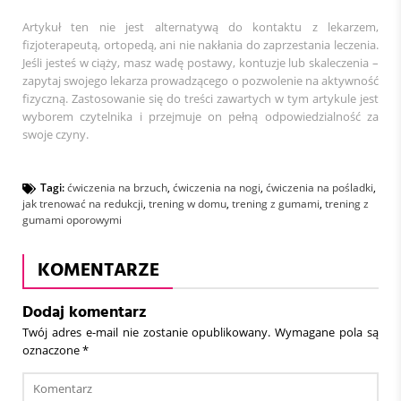
Artykuł ten nie jest alternatywą do kontaktu z lekarzem,
fizjoterapeutą, ortopedą, ani nie nakłania do zaprzestania leczenia.
Jeśli jesteś w ciąży, masz wadę postawy, kontuzje lub skaleczenia –
zapytaj swojego lekarza prowadzącego o pozwolenie na aktywność
fizyczną. Zastosowanie się do treści zawartych w tym artykule jest
wyborem czytelnika i przejmuje on pełną odpowiedzialność za
swoje czyny.
Tagi:
ćwiczenia na brzuch
,
ćwiczenia na nogi
,
ćwiczenia na pośladki
,
jak trenować na redukcji
,
trening w domu
,
trening z gumami
,
trening z
gumami oporowymi
KOMENTARZE
Dodaj komentarz
Twój adres e-mail nie zostanie opublikowany.
Wymagane pola są
oznaczone
*