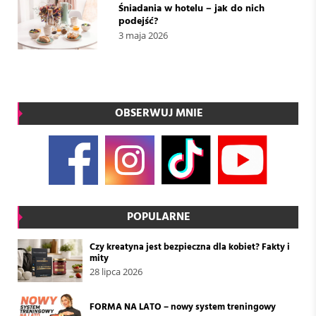
Śniadania w hotelu – jak do nich
podejść?
3 maja 2026
OBSERWUJ MNIE
POPULARNE
Czy kreatyna jest bezpieczna dla kobiet? Fakty i
mity
28 lipca 2026
FORMA NA LATO – nowy system treningowy