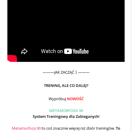
———JAK ZACZĄĆ ⤵️ ———
TRENING, ALE CO DALEJ?
Wypróbuj
NOWOŚĆ
METAMORFOZA 90
System Treningowy dla Zabieganych
!
Metamorfoza 90
to coś znacznie więcej niż zbiór treningów.
To