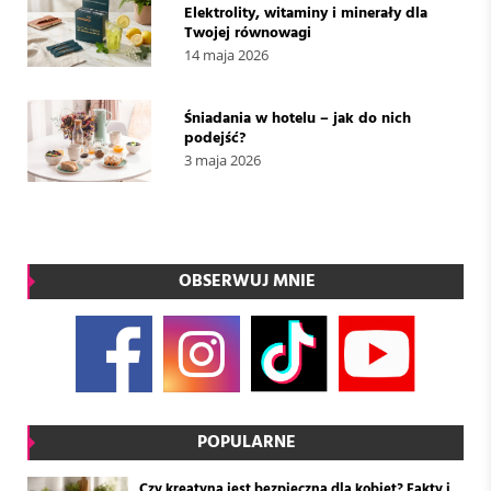
Elektrolity, witaminy i minerały dla
Twojej równowagi
14 maja 2026
Śniadania w hotelu – jak do nich
podejść?
3 maja 2026
OBSERWUJ MNIE
POPULARNE
Czy kreatyna jest bezpieczna dla kobiet? Fakty i