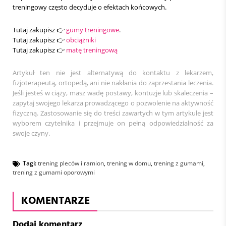
treningowy często decyduje o efektach końcowych.
Tutaj zakupisz 👉
gumy treningowe
.
Tutaj zakupisz 👉
obciążniki
Tutaj zakupisz 👉
matę treningową
Artykuł ten nie jest alternatywą do kontaktu z lekarzem,
fizjoterapeutą, ortopedą, ani nie nakłania do zaprzestania leczenia.
Jeśli jesteś w ciąży, masz wadę postawy, kontuzje lub skaleczenia –
zapytaj swojego lekarza prowadzącego o pozwolenie na aktywność
fizyczną. Zastosowanie się do treści zawartych w tym artykule jest
wyborem czytelnika i przejmuje on pełną odpowiedzialność za
swoje czyny.
Tagi:
trening pleców i ramion
,
trening w domu
,
trening z gumami
,
trening z gumami oporowymi
KOMENTARZE
Dodaj komentarz