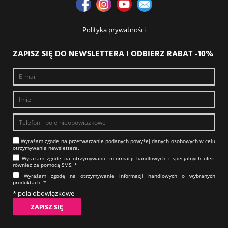
Polityka prywatności
ZAPISZ SIĘ DO NEWSLETTERA I ODBIERZ RABAT -10%
Wyrażam zgodę na prze­twa­rza­nie po­da­nych powyżej danych osobowych w celu
otrzy­my­wa­nia new­slet­tera.​​​​​​​
Wyrażam zgodę na otrzy­my­wa­nie in­for­ma­cji han­dlo­wych i specjalnych ofert
również za pomocą SMS.​​​​​​​ *
Wyrażam zgodę na otrzy­my­wa­nie in­for­ma­cji han­dlo­wych o wybranych
produktach.​​​​​​​ *
* pola obowiązkowe