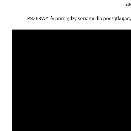
za
PRZERWY 💦 pomiędzy seriami dla początkując