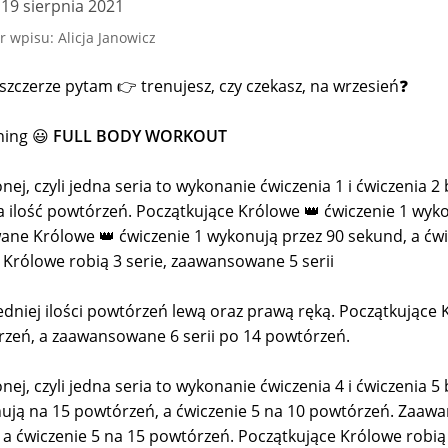
19 sierpnia 2021
r wpisu: Alicja Janowicz
 szczerze pytam 👉 trenujesz, czy czekasz, na wrzesień❓
ening 😃
FULL BODY WORKOUT
onej, czyli jedna seria to wykonanie ćwiczenia 1 i ćwiczenia 2
na ilość powtórzeń. Początkujące Królowe 👑 ćwiczenie 1 wyk
ne Królowe 👑 ćwiczenie 1 wykonują przez 90 sekund, a ćwi
 Królowe robią 3 serie, zaawansowane 5 serii
dniej ilości powtórzeń lewą oraz prawą ręką. Początkujące
rzeń, a zaawansowane 6 serii po 14 powtórzeń.
onej, czyli jedna seria to wykonanie ćwiczenia 4 i ćwiczenia 5
nują na 15 powtórzeń, a ćwiczenie 5 na 10 powtórzeń. Zaa
a ćwiczenie 5 na 15 powtórzeń. Początkujące Królowe robią 