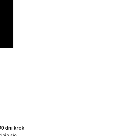
90 dni krok
iała się