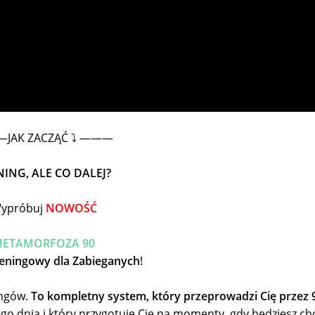
JAK ZACZĄĆ ⤵️ ———
NING, ALE CO DALEJ?
ypróbuj
NOWOŚĆ
ETAMORFOZA 90
eningowy dla Zabieganych
!
ingów.
To kompletny system, który przeprowadzi Cię przez 
go dnia i który przygotuje Cię na momenty, gdy będziesz chc