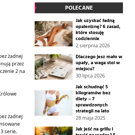
POLECANE
Jak uzyskać ładną
opaleniznę? 6 zasad,
które stosuję
codziennie
2 sierpnia 2026
 bez żadnej
Dlaczego jesz mało w
upały, a waga stoi w
onują przez
miejscu?
czenie 2 na
30 lipca 2026
Jak schudnąć 5
kilogramów bez
 Królowe
diety – 7
sprawdzonych
strategii na lato
 bez żadnej
28 maja 2025
wansowane
Jak jeść na grillu i
3 serie,