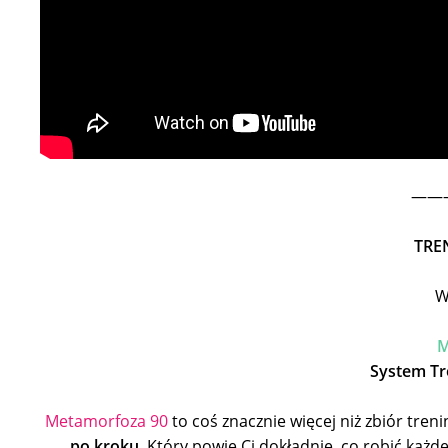
———
TRE
W
M
System Tr
Metamorfoza 90
to coś znacznie więcej niż zbiór tren
po kroku.
Który powie Ci dokładnie, co robić każde