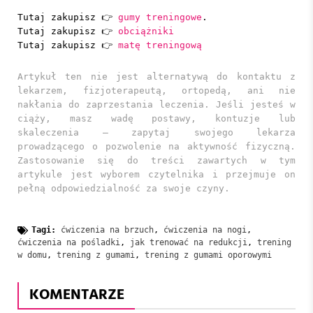
Tutaj zakupisz 👉
gumy treningowe
.
Tutaj zakupisz 👉
obciążniki
Tutaj zakupisz 👉
matę treningową
Artykuł ten nie jest alternatywą do kontaktu z
lekarzem, fizjoterapeutą, ortopedą, ani nie
nakłania do zaprzestania leczenia. Jeśli jesteś w
ciąży, masz wadę postawy, kontuzje lub
skaleczenia – zapytaj swojego lekarza
prowadzącego o pozwolenie na aktywność fizyczną.
Zastosowanie się do treści zawartych w tym
artykule jest wyborem czytelnika i przejmuje on
pełną odpowiedzialność za swoje czyny.
Tagi:
ćwiczenia na brzuch
,
ćwiczenia na nogi
,
ćwiczenia na pośladki
,
jak trenować na redukcji
,
trening
w domu
,
trening z gumami
,
trening z gumami oporowymi
KOMENTARZE