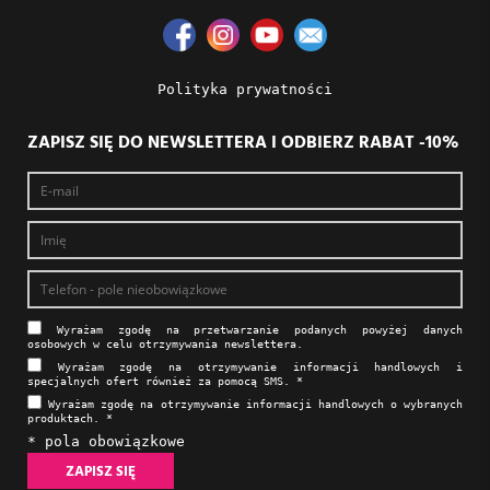
Polityka prywatności
ZAPISZ SIĘ DO NEWSLETTERA I ODBIERZ RABAT -10%
Wyrażam zgodę na prze­twa­rza­nie po­da­nych powyżej danych
osobowych w celu otrzy­my­wa­nia new­slet­tera.​​​​​​​
Wyrażam zgodę na otrzy­my­wa­nie in­for­ma­cji han­dlo­wych i
specjalnych ofert również za pomocą SMS.​​​​​​​ *
Wyrażam zgodę na otrzy­my­wa­nie in­for­ma­cji han­dlo­wych o wybranych
produktach.​​​​​​​ *
* pola obowiązkowe