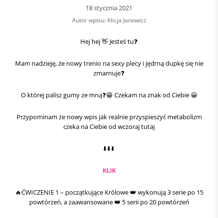
18 stycznia 2021
Autor wpisu: Alicja Janowicz
Hej hej 👋 Jesteś tu❓
Mam nadzieję, że nowy trenio na sexy plecy i jędrną dupkę się nie
zmarnuje❓
O której palisz gumy ze mną❓😁 Czekam na znak od Ciebie 😀
Przypominam że nowy wpis jak realnie przyspieszyć metabolizm
czeka na Ciebie od wczoraj tutaj
⬇️
⬇️
⬇️
KLIK
🔥ĆWICZENIE 1 – początkujące Królowe 👑 wykonują 3 serie po 15
powtórzeń, a zaawansowane 👑 5 serii po 20 powtórzeń