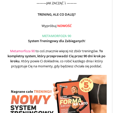
———JAK ZACZĄĆ ⤵️ ———
TRENING, ALE CO DALEJ?
Wypróbuj
NOWOŚĆ
METAMORFOZA 90
System Treningowy dla Zabieganych
!
Metamorfoza 90
to coś znacznie więcej niż zbiór treningów.
To
kompletny system, który przeprowadzi Cię przez 90 dni krok po
kroku.
Który powie Ci dokładnie, co robić każdego dnia i który
przygotuje Cię na momenty, gdy będziesz chciała się poddać.