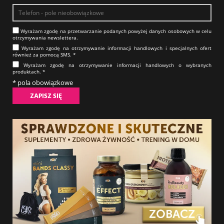
Wyrażam zgodę na prze­twa­rza­nie po­da­nych powyżej danych osobowych w celu
otrzy­my­wa­nia new­slet­tera.​​​​​​​
Wyrażam zgodę na otrzy­my­wa­nie in­for­ma­cji han­dlo­wych i specjalnych ofert
również za pomocą SMS.​​​​​​​ *
Wyrażam zgodę na otrzy­my­wa­nie in­for­ma­cji han­dlo­wych o wybranych
produktach.​​​​​​​ *
* pola obowiązkowe