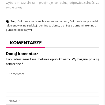
wyborem czytelnika i przejmuje on pełną odpowiedzialność za
swoje czyny.
Tagi:
ćwiczenia na brzuch
,
ćwiczenia na nogi
,
ćwiczenia na pośladki
,
jak trenować na redukcji
,
trening w domu
,
trening z gumami
,
trening z
gumami oporowymi
KOMENTARZE
Dodaj komentarz
Twój adres e-mail nie zostanie opublikowany.
Wymagane pola są
oznaczone
*