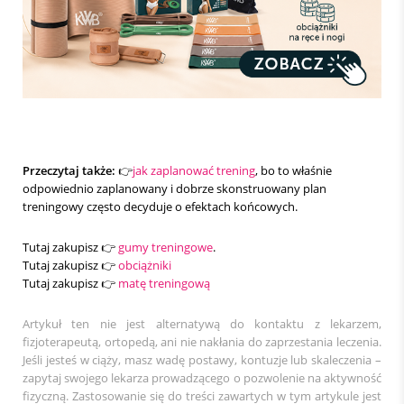
Przeczytaj także:
👉
jak zaplanować trening
, bo to właśnie
odpowiednio zaplanowany i dobrze skonstruowany plan
treningowy często decyduje o efektach końcowych.
Tutaj zakupisz 👉
gumy treningowe
.
Tutaj zakupisz 👉
obciążniki
Tutaj zakupisz 👉
matę treningową
Artykuł ten nie jest alternatywą do kontaktu z lekarzem,
fizjoterapeutą, ortopedą, ani nie nakłania do zaprzestania leczenia.
Jeśli jesteś w ciąży, masz wadę postawy, kontuzje lub skaleczenia –
zapytaj swojego lekarza prowadzącego o pozwolenie na aktywność
fizyczną. Zastosowanie się do treści zawartych w tym artykule jest